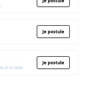
Je postule
6
Je postule
Je postule
 du 01.07.2026