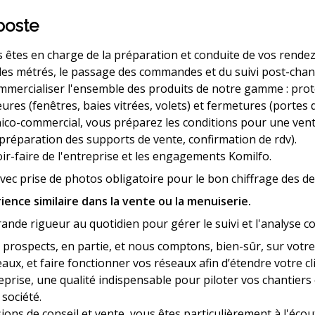
poste
s êtes en charge de la
préparation et conduite de vos rendez
n des métrés, le passage des commandes et du suivi post-chant
mmercialiser l'ensemble des produits de notre gamme : prote
ures (fenêtres, baies vitrées, volets) et fermetures (portes 
nico-commercial, vous préparez les conditions pour une vent
, préparation des supports de vente, confirmation de rdv).
oir-faire de l'entreprise et les engagements Komilfo.
vec prise de photos obligatoire pour le bon chiffrage des de
ence similaire dans la vente ou la menuiserie.
ande rigueur au quotidien pour gérer le suivi et l'analyse c
rospects, en partie, et nous comptons, bien-sûr, sur votre e
aux, et faire fonctionner vos réseaux afin d’étendre votre cl
reprise, une qualité indispensable pour piloter vos chantiers
 société.
ons de conseil et vente, vous êtes particulièrement à l'écou