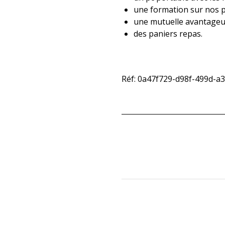
une formation sur nos p
une mutuelle avantageu
des paniers repas.
Réf: 0a47f729-d98f-499d-a