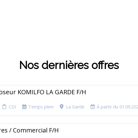
Nos dernières offres
 Poseur KOMILFO LA GARDE F/H
CDI
Temps plein
La Garde
À partir du 01.09.20
ires / Commercial F/H