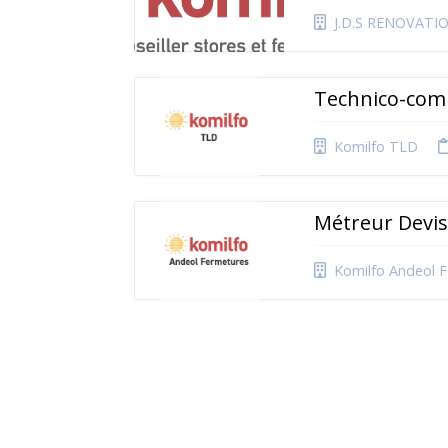
J.D.S RENOVATI
Technico-com
Komilfo TLD
Métreur Devi
Komilfo Andeol 