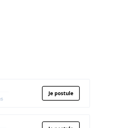
Je postule
26