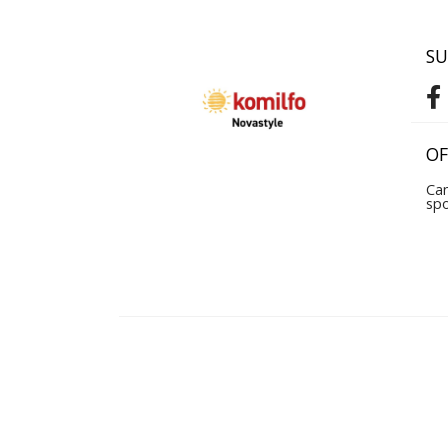
SU
OF
Can
sp