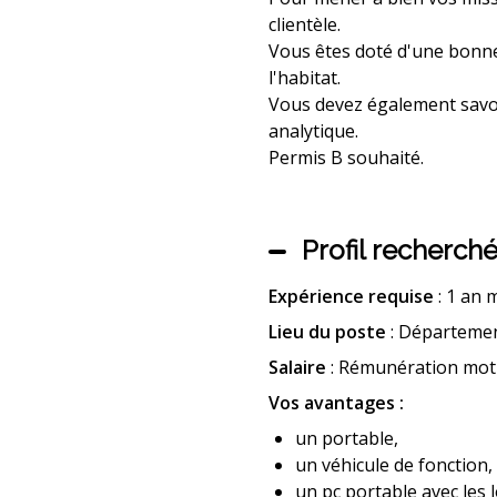
clientèle.
Vous êtes doté d'une bonne 
l'habitat.
Vous devez également savoir
analytique.
Permis B souhaité.
Profil recherch
Expérience requise
: 1 an
Lieu du poste
: Départemen
Salaire
: Rémunération moti
Vos avantages :
un portable,
un véhicule de fonction,
un pc portable avec les l