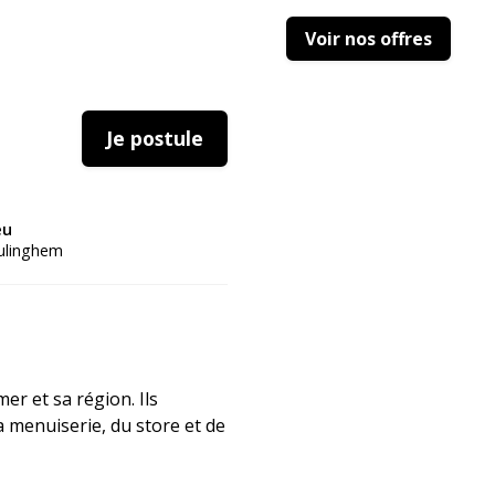
Voir nos offres
Je postule
eu
ulinghem
er et sa région. Ils
a menuiserie, du store et de