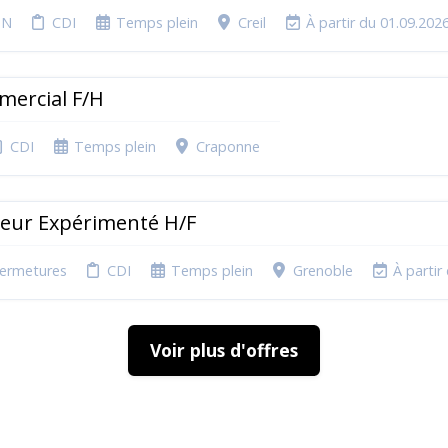
ON
CDI
Temps plein
Creil
À partir du 01.09.202
mercial F/H
CDI
Temps plein
Craponne
seur Expérimenté H/F
Fermetures
CDI
Temps plein
Grenoble
À partir
Voir plus d'offres