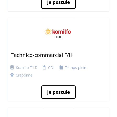
Je postule
Technico-commercial F/H
Komilfo TLD
CDI
Temps plein
Craponne
Je postule